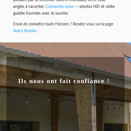
passant par la Seconde Guerre mondiale) offre mille
angles à raconter.
Contactez-nous
— photos HD et visite
guidée fournies avec le sourire.
Envie de connaître toute l’histoire ? Rendez-vous sur la page
Notre histoire
.
Ils nous ont fait confiance !
Domaine le Mesnil
Nous avons eu la chance de collaborer avec Sonia
pour l’organisation d’un séminaire incentive pour
l’un de nos clients.
Le lieu proposé par Sonia est authentique, plein de
charme, et parfaitement adaptable à n’importe quel