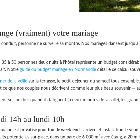
ange (vraiment) votre mariage
onduit, personne ne surveille sa montre. Nos mariages dansent jusqu’au 
 35 à 50 personnes deux nuits à l’hôtel représente un budget considérabl
raît. Notre
guide du budget mariage en Normandie
détaille ce calcul souv
îner de la veille
sur la terrasse, le petit-déjeuner du samedi tous ensembl
est ce que nos couples nous décrivent comme leur plus beau souvenir — au
ent se coucher quand ils fatiguent (à deux minutes de la salle), les grand
di 14h au lundi 10h
domaine est
privatisé pour tout le week-end
: arrivée et installation le ven
uits potentielles sur place, dans un parc de 6 000 m² avec étang, à 20 m