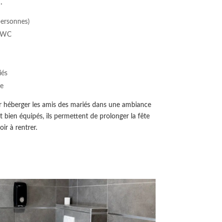
…
personnes)
t WC
iés
ve
ur héberger les amis des mariés dans une ambiance
et bien équipés, ils permettent de prolonger la fête
ir à rentrer.