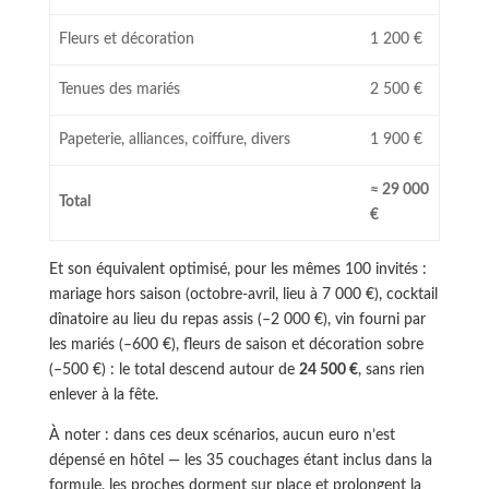
Fleurs et décoration
1 200 €
Tenues des mariés
2 500 €
Papeterie, alliances, coiffure, divers
1 900 €
≈ 29 000
Total
€
Et son équivalent optimisé, pour les mêmes 100 invités :
mariage hors saison (octobre-avril, lieu à 7 000 €), cocktail
dînatoire au lieu du repas assis (–2 000 €), vin fourni par
les mariés (–600 €), fleurs de saison et décoration sobre
(–500 €) : le total descend autour de
24 500 €
, sans rien
enlever à la fête.
À noter : dans ces deux scénarios, aucun euro n’est
dépensé en hôtel — les 35 couchages étant inclus dans la
formule, les proches dorment sur place et prolongent la