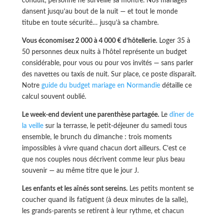
conduit, personne ne surveille sa montre. Nos mariages
dansent jusqu’au bout de la nuit — et tout le monde
titube en toute sécurité… jusqu’à sa chambre.
Vous économisez 2 000 à 4 000 € d’hôtellerie.
Loger 35 à
50 personnes deux nuits à l’hôtel représente un budget
considérable, pour vous ou pour vos invités — sans parler
des navettes ou taxis de nuit. Sur place, ce poste disparaît.
Notre
guide du budget mariage en Normandie
détaille ce
calcul souvent oublié.
Le week-end devient une parenthèse partagée.
Le
dîner de
la veille
sur la terrasse, le petit-déjeuner du samedi tous
ensemble, le brunch du dimanche : trois moments
impossibles à vivre quand chacun dort ailleurs. C’est ce
que nos couples nous décrivent comme leur plus beau
souvenir — au même titre que le jour J.
Les enfants et les aînés sont sereins.
Les petits montent se
coucher quand ils fatiguent (à deux minutes de la salle),
les grands-parents se retirent à leur rythme, et chacun