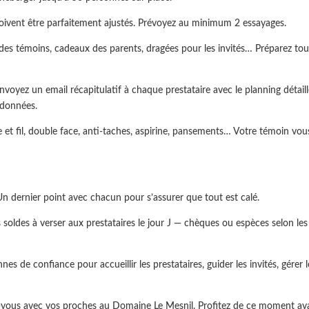
ivent être parfaitement ajustés. Prévoyez au minimum 2 essayages.
es témoins, cadeaux des parents, dragées pour les invités… Préparez tou
voyez un email récapitulatif à chaque prestataire avec le planning détail
rdonnées.
le et fil, double face, anti-taches, aspirine, pansements… Votre témoin vou
n dernier point avec chacun pour s’assurer que tout est calé.
 soldes à verser aux prestataires le jour J — chèques ou espèces selon les
s de confiance pour accueillir les prestataires, guider les invités, gérer l
ez-vous avec vos proches au Domaine Le Mesnil. Profitez de ce moment av