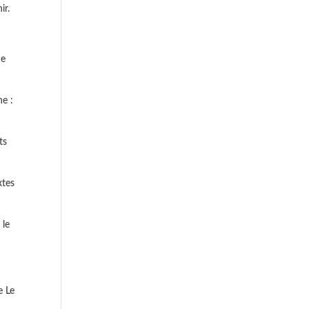
ir.
de
he :
ts
xtes
 le
e Le