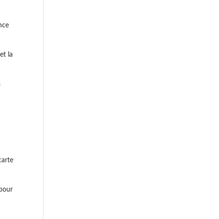
nce
et la
s
carte
 pour