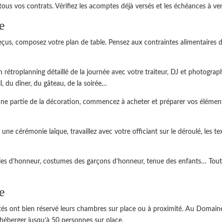
tous vos contrats. Vérifiez les acomptes déjà versés et les échéances à ven
e
us, composez votre plan de table. Pensez aux contraintes alimentaires 
n rétroplanning détaillé de la journée avec votre traiteur, DJ et photograp
l, du dîner, du gâteau, de la soirée…
e partie de la décoration, commencez à acheter et préparer vos élémen
une cérémonie laïque, travaillez avec votre officiant sur le déroulé, les te
es d’honneur, costumes des garçons d’honneur, tenue des enfants… Tout
e
ités ont bien réservé leurs chambres sur place ou à proximité. Au Domain
héberger jusqu’à 50 personnes sur place.