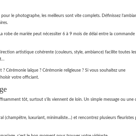
ur le photographe, les meilleurs sont vite complets. Définissez l’ambia
ires.
a robe de mariée peut nécessiter 6 à 9 mois de délai entre la commande 
rection artistique cohérente (couleurs, style, ambiance) facilite toutes le
rt…
 ? Cérémonie laïque ? Cérémonie religieuse ? Si vous souhaitez une
isir votre officiant.
age
ffisamment tôt, surtout s’ils viennent de loin. Un simple message ou une 
ral (champêtre, luxuriant, minimaliste…) et rencontrez plusieurs fleuristes