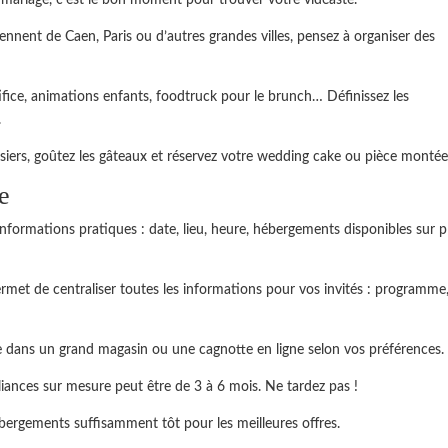
 mariage, c’est le bon moment pour trouver votre vidéaste.
iennent de Caen, Paris ou d’autres grandes villes, pensez à organiser des
fice, animations enfants, foodtruck pour le brunch… Définissez les
.
iers, goûtez les gâteaux et réservez votre wedding cake ou pièce montée
e
informations pratiques : date, lieu, heure, hébergements disponibles sur p
rmet de centraliser toutes les informations pour vos invités : programme
e dans un grand magasin ou une cagnotte en ligne selon vos préférences.
lliances sur mesure peut être de 3 à 6 mois. Ne tardez pas !
ébergements suffisamment tôt pour les meilleures offres.