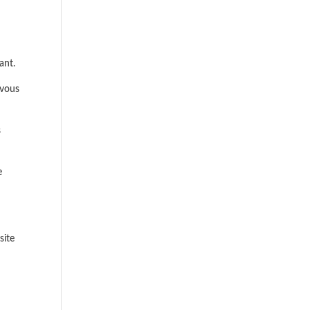
ant.
 vous
s
e
site