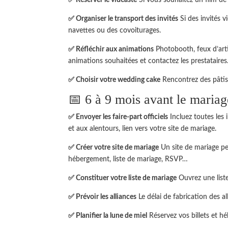
✅ Réserver le vidéaste
Si vous souhaitez un film de
✅ Organiser le transport des invités
Si des invités v
navettes ou des covoiturages.
✅ Réfléchir aux animations
Photobooth, feux d’arti
animations souhaitées et contactez les prestataires
✅ Choisir votre wedding cake
Rencontrez des pâtiss
📅 6 à 9 mois avant le mariag
✅ Envoyer les faire-part officiels
Incluez toutes les 
et aux alentours, lien vers votre site de mariage.
✅ Créer votre site de mariage
Un site de mariage pe
hébergement, liste de mariage, RSVP…
✅ Constituer votre liste de mariage
Ouvrez une list
✅ Prévoir les alliances
Le délai de fabrication des a
✅ Planifier la lune de miel
Réservez vos billets et h