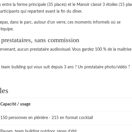
entre la ferme principale (35 places) et le Manoir classé 3 étoiles (15 pla
participants qui repartent avant la fin du dîner.
epas, dans le parc, autour d’un verre, ces moments informels où se
’équipe.
s prestataires, sans commission
ervenant, aucun prestataire audiovisuel. Vous gardez 100 % de la maîtrise
 team building qui vous suit depuis 3 ans ? Un prestataire photo/vidéo ?
les
Capacité / usage
150 personnes en plénière · 215 en format cocktail
Pauses, team building outdoor, repas d’été