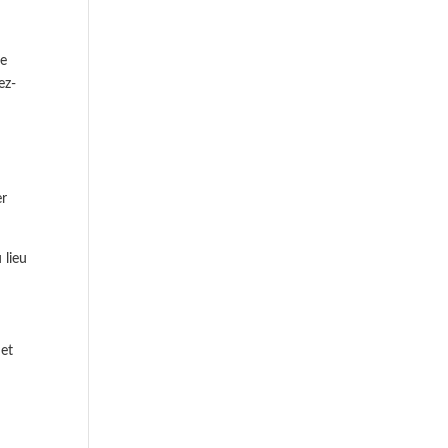
le
ez-
er
 lieu
 et