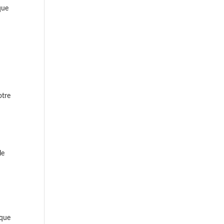
que
otre
le
ïque