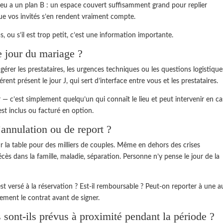
n lieu a un plan B : un espace couvert suffisamment grand pour replier
 que vos invités s’en rendent vraiment compte.
s, ou s’il est trop petit, c’est une information importante.
le jour du mariage ?
érer les prestataires, les urgences techniques ou les questions logistique
ent présent le jour J, qui sert d’interface entre vous et les prestataires.
 c’est simplement quelqu’un qui connaît le lieu et peut intervenir en ca
est inclus ou facturé en option.
’annulation ou de report ?
 la table pour des milliers de couples. Même en dehors des crises
cès dans la famille, maladie, séparation. Personne n’y pense le jour de la
t versé à la réservation ? Est-il remboursable ? Peut-on reporter à une a
vement le contrat avant de signer.
sont-ils prévus à proximité pendant la période ?