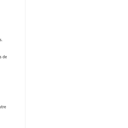
s.
s de
utre