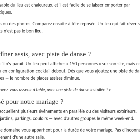
le du lieu est chaleureux, et il est facile de se laisser emporter par
tiques.
s ou des photos. Comparez ensuite à tête reposée. Un lieu qui fait rêver 
 n’est pas le bon lieu.
dîner assis, avec piste de danse ?
u’il n’y paraît. Un lieu peut afficher « 150 personnes » sur son site, mais c
 ou en configuration cocktail debout. Dès que vous ajoutez une piste de d
es — le nombre de places assises diminue.
ez-vous asseoir à table, avec une piste de danse installée ? »
isé pour notre mariage ?
cueillent plusieurs événements en parallèle ou des visiteurs extérieurs.
jardins, parkings, couloirs — avec d’autres groupes le même week-end.
e le domaine vous appartient pour la durée de votre mariage. Pas d’inconn
venant d’une autre salle.